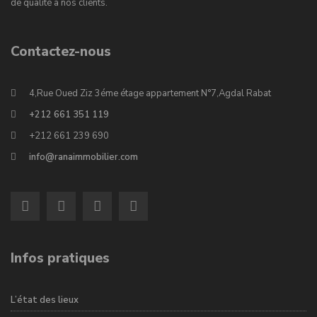
de qualité à nos clients.
Contactez-nous
4,Rue Oued Ziz 3éme étage appartement N°7,Agdal Rabat
+212 661 351 119
+212 661 239 690
info@ranaimmobilier.com
Infos pratiques
L’état des lieux