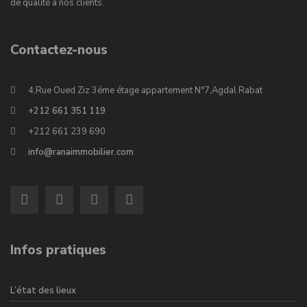
de qualité à nos clients.
Contactez-nous
4,Rue Oued Ziz 3éme étage appartement N°7,Agdal Rabat
+212 661 351 119
+212 661 239 690
info@ranaimmobilier.com
Infos pratiques
L’état des lieux