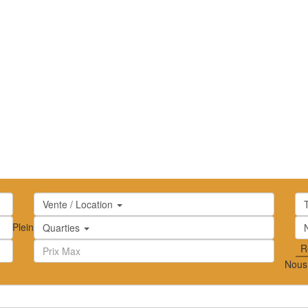
Vente / Location
oc
ion
Plein écran
Prev
Prochain
Quarties
Nous