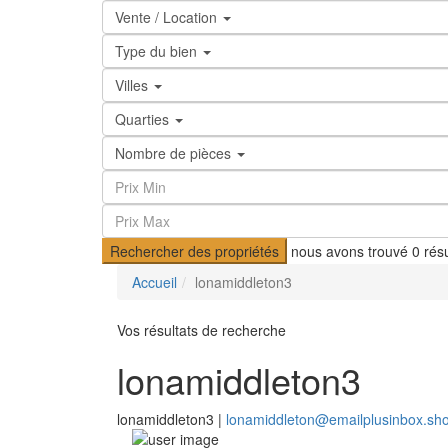
Vente / Location
Type du bien
Villes
Quarties
Nombre de pièces
Rechercher des propriétés
nous avons trouvé
0
résu
Accueil
lonamiddleton3
Vos résultats de recherche
lonamiddleton3
lonamiddleton3 |
lonamiddleton@emailplusinbox.sh