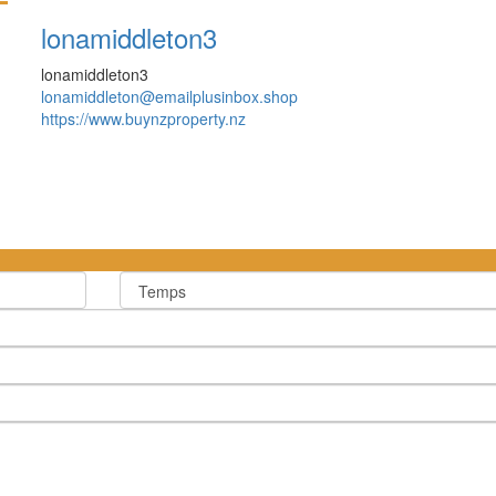
lonamiddleton3
lonamiddleton3
lonamiddleton@emailplusinbox.shop
https://www.buynzproperty.nz