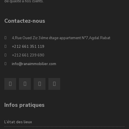
de qualité à nos clients.
Contactez-nous
4,Rue Oued Ziz 3éme étage appartement N°7,Agdal Rabat
+212 661 351 119
+212 661 239 690
info@ranaimmobilier.com
Infos pratiques
L’état des lieux