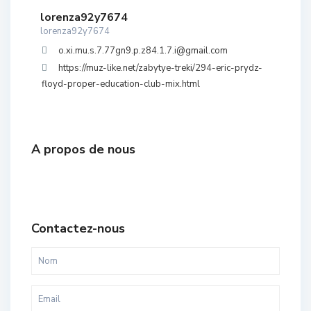
lorenza92y7674
lorenza92y7674
o.xi.mu.s.7.77gn9.p.z84.1.7.i@gmail.com
https://muz-like.net/zabytye-treki/294-eric-prydz-
floyd-proper-education-club-mix.html
A propos de nous
Contactez-nous