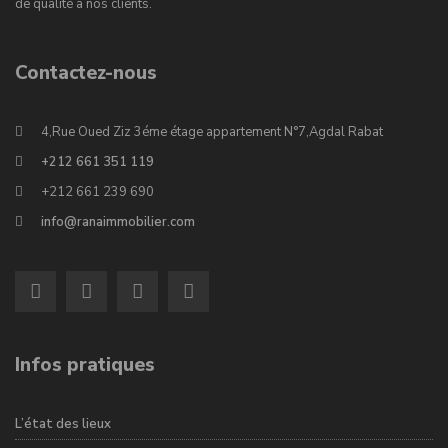
de qualité à nos clients.
Contactez-nous
4,Rue Oued Ziz 3éme étage appartement N°7,Agdal Rabat
+212 661 351 119
+212 661 239 690
info@ranaimmobilier.com
Infos pratiques
L’état des lieux