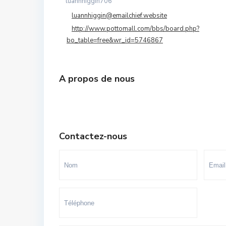
luannhiggin706
Souissi - Menzeh Route Zaer
luannhiggin@emailchief.website
Temara Ville
http://www.pottomall.com/bbs/board.php?
bo_table=free&wr_id=5746867
Yacoub El Mansour
A propos de nous
Contactez-nous