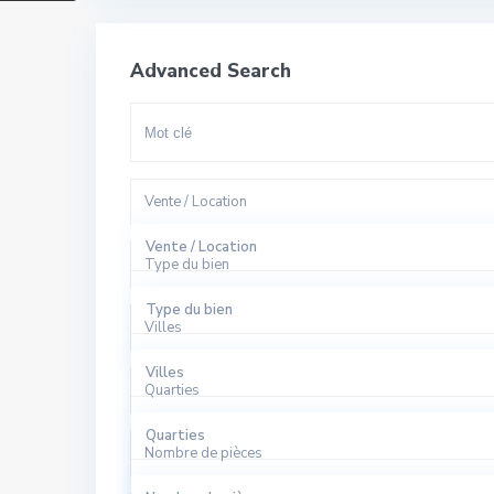
Advanced Search
Vente / Location
Vente / Location
Type du bien
A Louer
Type du bien
Villes
A Vendre
Appartement
Villes
Quarties
Bureaux
El Harhoura
Quarties
Local Commercial
Nombre de pièces
Rabat
Agdal