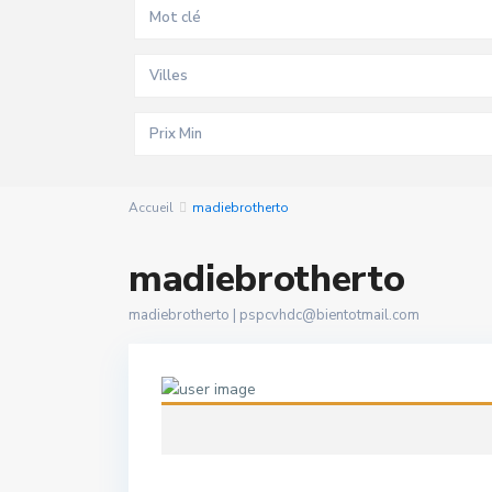
Villes
Accueil
madiebrotherto
madiebrotherto
madiebrotherto |
pspcvhdc@bientotmail.com