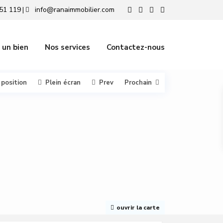
51 119
info@ranaimmobilier.com
|
 un bien
Nos services
Contactez-nous
 position
Plein écran
Prev
Prochain
ouvrir la carte