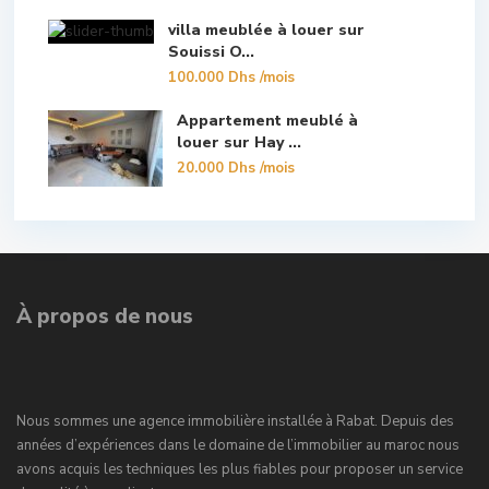
villa meublée à louer sur
Souissi O...
100.000 Dhs
/mois
Appartement meublé à
louer sur Hay ...
20.000 Dhs
/mois
À propos de nous
Nous sommes une agence immobilière installée à Rabat. Depuis des
années d’expériences dans le domaine de l’immobilier au maroc nous
avons acquis les techniques les plus fiables pour proposer un service