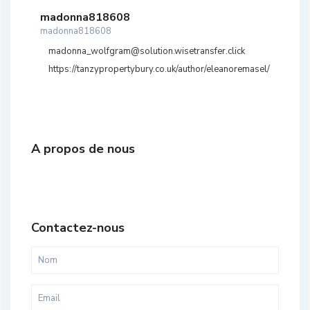
madonna818608
madonna818608
madonna_wolfgram@solution.wisetransfer.click
https://tanzypropertybury.co.uk/author/eleanoremasel/
A propos de nous
Contactez-nous