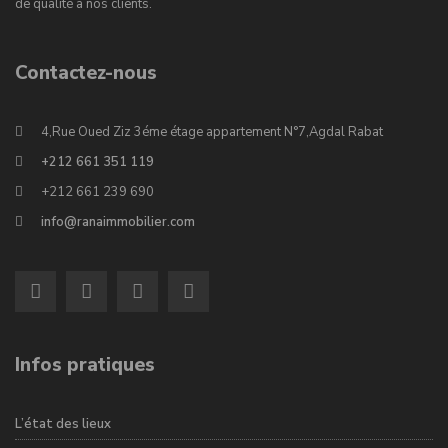
de qualité à nos clients.
Contactez-nous
4,Rue Oued Ziz 3éme étage appartement N°7,Agdal Rabat
+212 661 351 119
+212 661 239 690
info@ranaimmobilier.com
Infos pratiques
L’état des lieux