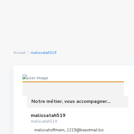
Rechercher Des
nous avons trouvé
0
Propriétés
résultats
Accueil
malissatah519
Notre métier, vous accompagner...
malissatah519
malissatah519
malissahoffmann_1219@beastmail.biz