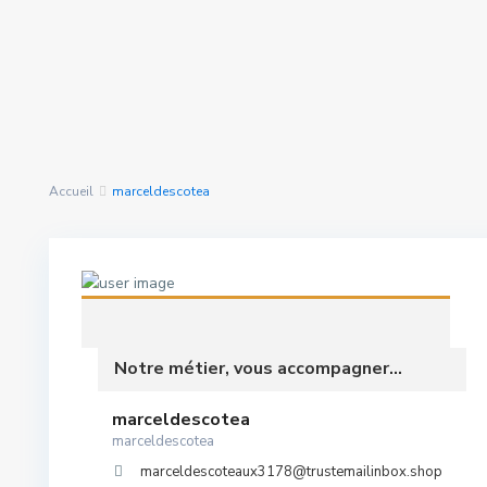
Rechercher Des
nous avons trouvé
0
Propriétés
résultats
Accueil
marceldescotea
Notre métier, vous accompagner...
marceldescotea
marceldescotea
marceldescoteaux3178@trustemailinbox.shop