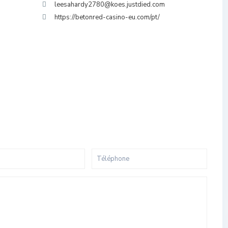
leesahardy2780@koes.justdied.com
https://betonred-casino-eu.com/pt/