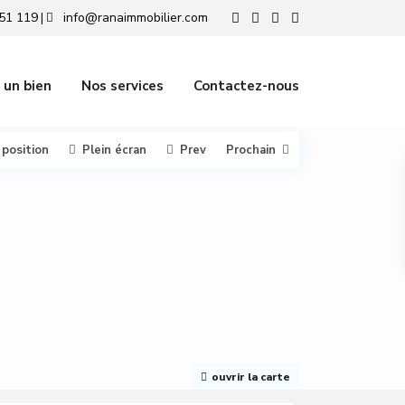
51 119
info@ranaimmobilier.com
|
 un bien
Nos services
Contactez-nous
 position
Plein écran
Prev
Prochain
ouvrir la carte