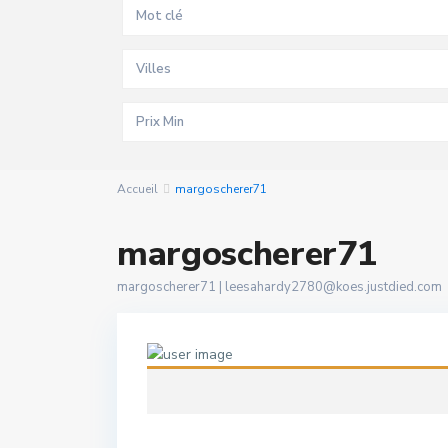
Villes
Accueil
margoscherer71
margoscherer71
margoscherer71 |
leesahardy2780@koes.justdied.com