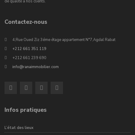
de qualité à nos clients.
Contactez-nous
4,Rue Oued Ziz 3éme étage appartement N°7,Agdal Rabat
+212 661 351 119
+212 661 239 690
info@ranaimmobilier.com
Infos pratiques
L’état des lieux