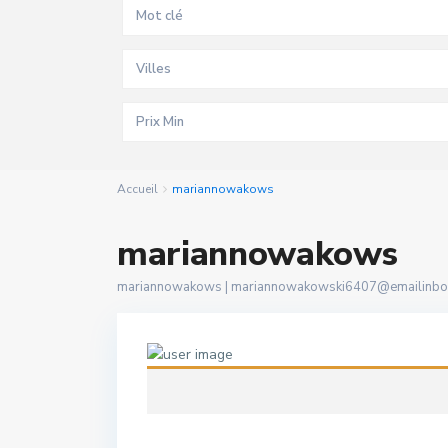
Villes
Accueil
mariannowakows
mariannowakows
mariannowakows |
mariannowakowski6407@emailinbo