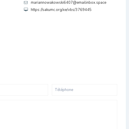
mariannowakowski6407@emailinbox.space
https://sakumc.org/xe/vbs/3769445