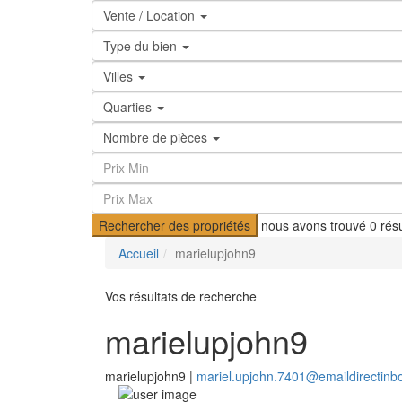
Vente / Location
Type du bien
Villes
Quarties
Nombre de pièces
Rechercher des propriétés
nous avons trouvé
0
résu
Accueil
marielupjohn9
Vos résultats de recherche
marielupjohn9
marielupjohn9 |
mariel.upjohn.7401@emaildirectinb