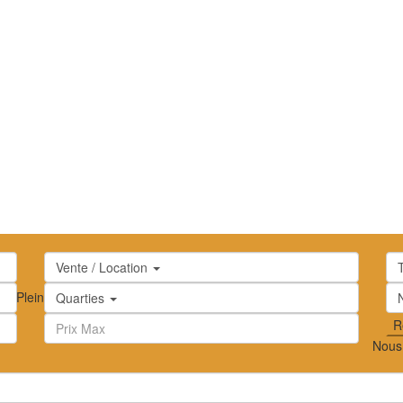
Vente / Location
oc
ion
Plein écran
Prev
Prochain
Quarties
Nous