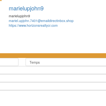
marielupjohn9
marielupjohn9
mariel.upjohn.7401@emaildirectinbox.shop
https://www.horizonsrealtycr.com