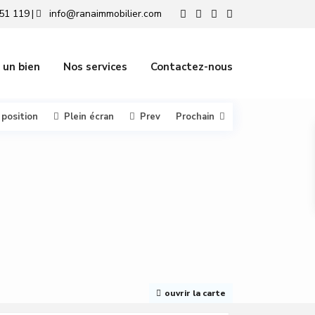
51 119
info@ranaimmobilier.com
|
 un bien
Nos services
Contactez-nous
 position
Plein écran
Prev
Prochain
ouvrir la carte