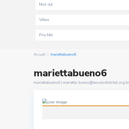
Villes
Accueil
mariettabueno6
mariettabueno6
mariettabueno6 |
marietta-bueno@euvotodistrital.org.b