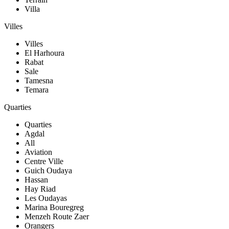
Villa
Villes
Villes
El Harhoura
Rabat
Sale
Tamesna
Temara
Quarties
Quarties
Agdal
All
Aviation
Centre Ville
Guich Oudaya
Hassan
Hay Riad
Les Oudayas
Marina Bouregreg
Menzeh Route Zaer
Orangers