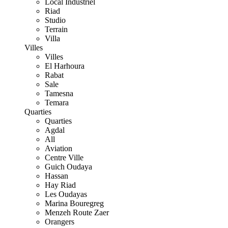
Local Industriel
Riad
Studio
Terrain
Villa
Villes
Villes
El Harhoura
Rabat
Sale
Tamesna
Temara
Quarties
Quarties
Agdal
All
Aviation
Centre Ville
Guich Oudaya
Hassan
Hay Riad
Les Oudayas
Marina Bouregreg
Menzeh Route Zaer
Orangers