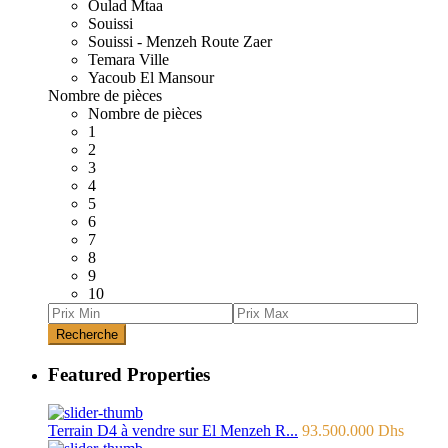
Oulad Mtaa
Souissi
Souissi - Menzeh Route Zaer
Temara Ville
Yacoub El Mansour
Nombre de pièces
Nombre de pièces
1
2
3
4
5
6
7
8
9
10
Recherche
Featured Properties
Terrain D4 à vendre sur El Menzeh R...
93.500.000 Dhs