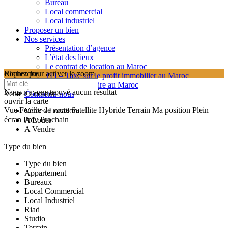
Bureau
Local commercial
Local industriel
Proposer un bien
Nos services
Présentation d’agence
L’état des lieux
Le contrat de location au Maroc
cliquez pour activer le zoom
Recherche
TPI – Taxe sur le profit immobilier au Maroc
searching...
Les frais de notaire au Maroc
Nous n'avons trouvé aucun résultat
Vente / Location
Contactez-nous
ouvrir la carte
Vue
Feuille de route
Satellite
Hybride
Terrain
Ma position
Plein
Vente / Location
écran
Prev
Prochain
A Louer
A Vendre
Type du bien
Type du bien
Appartement
Bureaux
Local Commercial
Local Industriel
Riad
Studio
Terrain