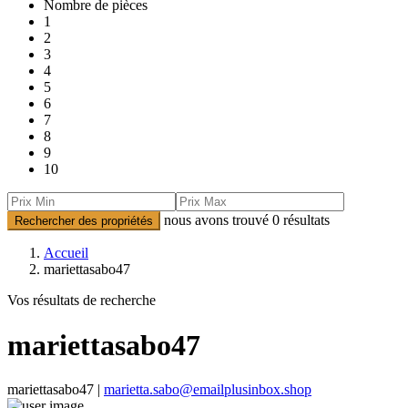
Nombre de pièces
1
2
3
4
5
6
7
8
9
10
nous avons trouvé
0
résultats
Rechercher des propriétés
Accueil
mariettasabo47
Vos résultats de recherche
mariettasabo47
mariettasabo47 |
marietta.sabo@emailplusinbox.shop