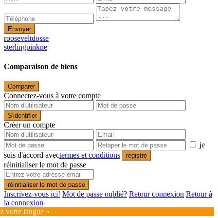
Envoyer
rooseveltdosse
sterlingpinkne
Comparaison de biens
Comparer
Connectez-vous à votre compte
S'identifier
Créer un compte
je
suis d'accord avec
termes et conditions
registre
réinitialiser le mot de passe
réinitialiser le mot de passe
Inscrivez-vous ici!
Mot de passe oublié?
Retour connexion
Retour à
la connexion
ez votre langue »