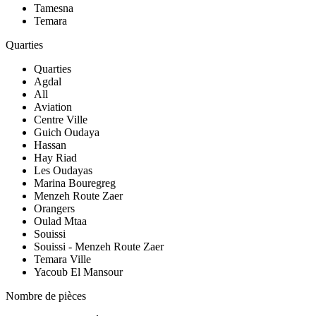
Tamesna
Temara
Quarties
Quarties
Agdal
All
Aviation
Centre Ville
Guich Oudaya
Hassan
Hay Riad
Les Oudayas
Marina Bouregreg
Menzeh Route Zaer
Orangers
Oulad Mtaa
Souissi
Souissi - Menzeh Route Zaer
Temara Ville
Yacoub El Mansour
Nombre de pièces