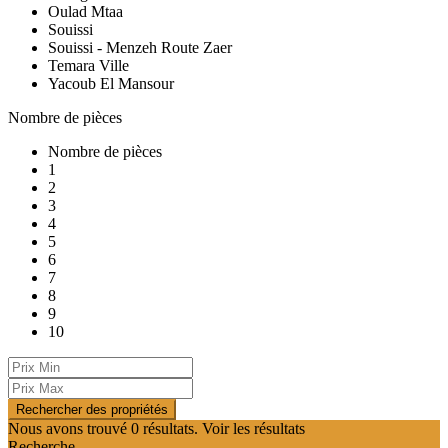
Oulad Mtaa
Souissi
Souissi - Menzeh Route Zaer
Temara Ville
Yacoub El Mansour
Nombre de pièces
Nombre de pièces
1
2
3
4
5
6
7
8
9
10
Nous avons trouvé
0
résultats.
Voir les résultats
Recherche