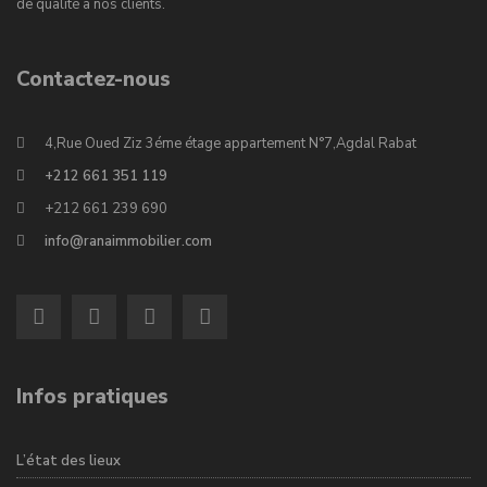
de qualité à nos clients.
Contactez-nous
4,Rue Oued Ziz 3éme étage appartement N°7,Agdal Rabat
+212 661 351 119
+212 661 239 690
info@ranaimmobilier.com
Infos pratiques
L’état des lieux