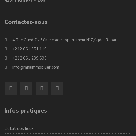
de qualité à nos clients.
Contactez-nous
4,Rue Oued Ziz 3éme étage appartement N°7,Agdal Rabat
+212 661 351 119
+212 661 239 690
info@ranaimmobilier.com
Infos pratiques
L’état des lieux