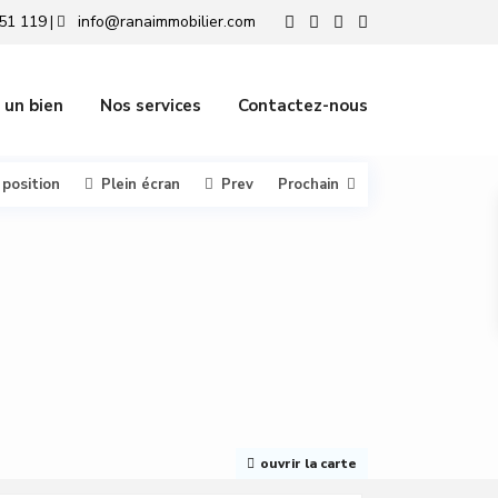
51 119
info@ranaimmobilier.com
|
 un bien
Nos services
Contactez-nous
 position
Plein écran
Prev
Prochain
ouvrir la carte