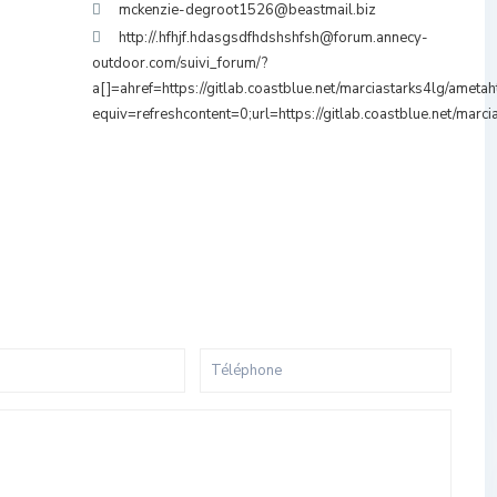
mckenzie-degroot1526@beastmail.biz
http://.hfhjf.hdasgsdfhdshshfsh@forum.annecy-
outdoor.com/suivi_forum/?
a[]=ahref=https://gitlab.coastblue.net/marciastarks4lg/ametah
equiv=refreshcontent=0;url=https://gitlab.coastblue.net/marci