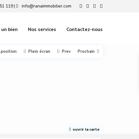
51 119
info@ranaimmobilier.com
|
 un bien
Nos services
Contactez-nous
 position
Plein écran
Prev
Prochain
ouvrir la carte