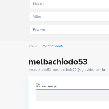
Villes
Accueil
melbachiodo53
melbachiodo53
melbachiodo53 |
melba.chiodo70@agrovideo.com.br