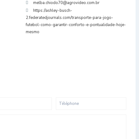
melba.chiodo70@agrovideo.com.br
https://ashley-busch-
2.federatedjournals.com/transporte-para-jogo-
futebol-como-garantir-conforto-e-pontualidade-hoje-
mesmo