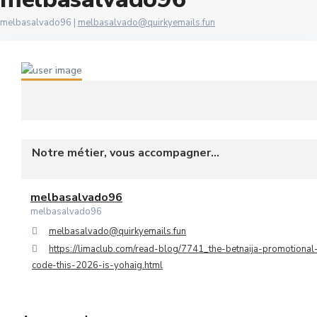
6
melbasalvado96 |
melbasalvado@quirkyemails.fun
Les Oudayas
7
Marina Bouregreg
8
Menzeh Route Zaer
9
Orangers
10
Oulad Mtaa
Notre métier, vous accompagner...
Souissi
melbasalvado96
Souissi - Menzeh Route Zaer
melbasalvado96
melbasalvado@quirkyemails.fun
Temara Ville
https://limaclub.com/read-blog/7741_the-betnaija-promotional
code-this-2026-is-yohaig.html
Yacoub El Mansour