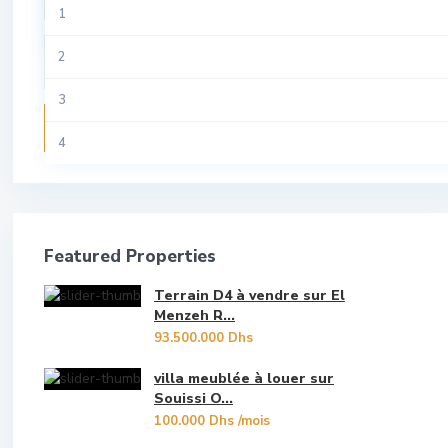
All
1
Riad
Tamesna
Aviation
2
Studio
Temara
Centre Ville
3
Terrain
Recherche
Guich Oudaya
4
Villa
Hassan
5
Hay Riad
6
Featured Properties
Les Oudayas
7
Terrain D4 à vendre sur El
Marina Bouregreg
8
Menzeh R...
93.500.000 Dhs
Menzeh Route Zaer
9
villa meublée à louer sur
Orangers
Souissi O...
10
100.000 Dhs
/mois
Oulad Mtaa