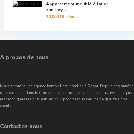
Appartement meublé à louer
Souissi
sur Hay ...
20.000 Dhs
/mois
Souissi - Menzeh Route Zaer
Temara Ville
Yacoub El Mansour
À propos de nous
Nous sommes une agence immobilière installée à Rabat. Depuis des années
d’expériences dans le domaine de l’immobilier au maroc nous avons acquis
les techniques les plus fiables pour proposer un service de qualité à nos
clients.
Contactez-nous