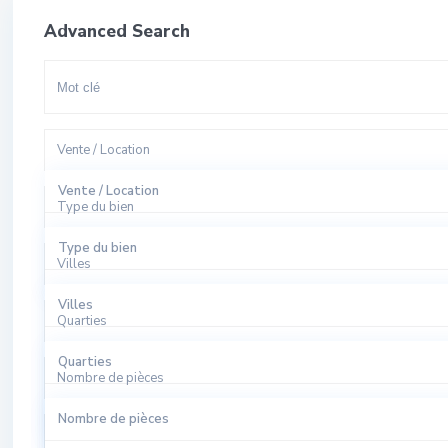
Advanced Search
Vente / Location
Vente / Location
Type du bien
A Louer
Type du bien
Villes
A Vendre
Appartement
Villes
Quarties
Bureaux
El Harhoura
Quarties
Local Commercial
Nombre de pièces
Rabat
Agdal
Nombre de pièces
Local Industriel
Sale