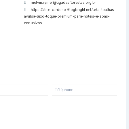
melvin.rymer@ligadasflorestas.org.br
https://alice-cardoso.Blogbright.net/teka-toalhas-
avulsa-luxo-toque-premium-para-hoteis-e-spas-
exclusivos