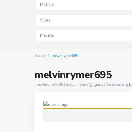
Villes
Accueil
melvinrymer695
melvinrymer695
melvinrymer695 |
melvin.rymer@ligadasflorestas.org.b