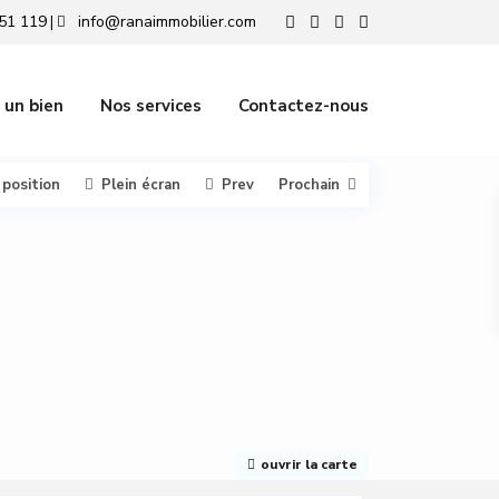
51 119
info@ranaimmobilier.com
|
 un bien
Nos services
Contactez-nous
 position
Plein écran
Prev
Prochain
ouvrir la carte