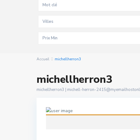
Villes
Accueil
michellherron3
michellherron3
michellherron3 |
michell-herron-2415@myemailhostonl