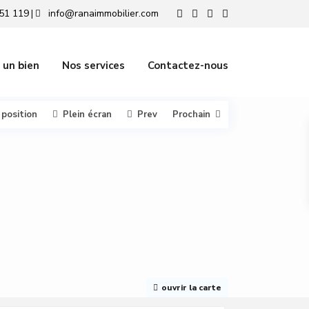
51 119
info@ranaimmobilier.com
|
 un bien
Nos services
Contactez-nous
 position
Plein écran
Prev
Prochain
ouvrir la carte