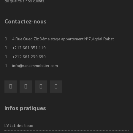
de qualité à nos clients.
Contactez-nous
4,Rue Oued Ziz 3éme étage appartement N°7,Agdal Rabat
+212 661 351 119
+212 661 239 690
info@ranaimmobilier.com
Infos pratiques
L’état des lieux