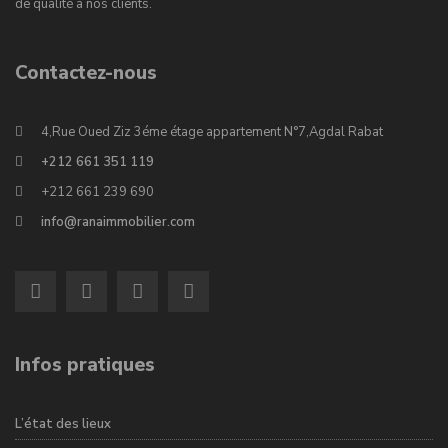
de qualité à nos clients.
Contactez-nous
4,Rue Oued Ziz 3éme étage appartement N°7,Agdal Rabat
+212 661 351 119
+212 661 239 690
info@ranaimmobilier.com
Infos pratiques
L’état des lieux