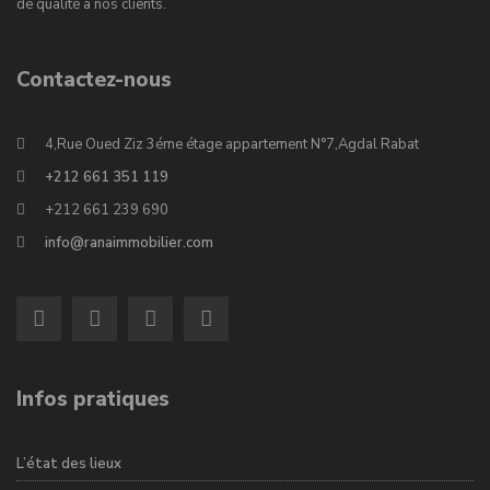
de qualité à nos clients.
Contactez-nous
4,Rue Oued Ziz 3éme étage appartement N°7,Agdal Rabat
+212 661 351 119
+212 661 239 690
info@ranaimmobilier.com
Infos pratiques
L’état des lieux