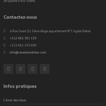
de qualité à nos clients.
Contactez-nous
4,Rue Oued Ziz 3éme étage appartement N°7,Agdal Rabat
+212 661 351 119
+212 661 239 690
info@ranaimmobilier.com
Infos pratiques
L’état des lieux