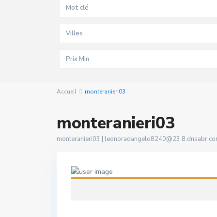
Villes
Accueil
monteranieri03
monteranieri03
monteranieri03 |
leonoradangelo8240@23.8.dnsabr.c