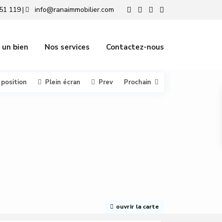
51 119
info@ranaimmobilier.com
|
 un bien
Nos services
Contactez-nous
 position
Plein écran
Prev
Prochain
ouvrir la carte