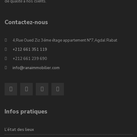
de qualité à nos clients.
Contactez-nous
4,Rue Oued Ziz 3éme étage appartement N°7,Agdal Rabat
+212 661 351 119
+212 661 239 690
info@ranaimmobilier.com
Infos pratiques
L’état des lieux