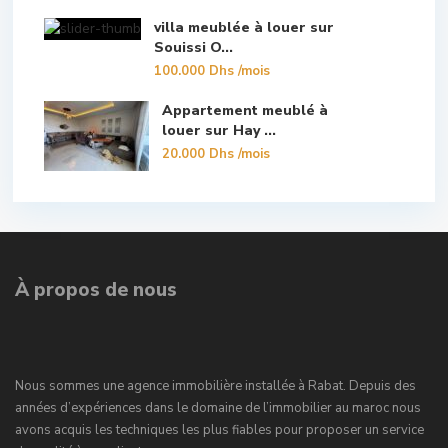
villa meublée à louer sur
Souissi O...
100.000 Dhs
/mois
Appartement meublé à
louer sur Hay ...
20.000 Dhs
/mois
À propos de nous
Nous sommes une agence immobilière installée à Rabat. Depuis des
années d’expériences dans le domaine de l’immobilier au maroc nous
avons acquis les techniques les plus fiables pour proposer un service