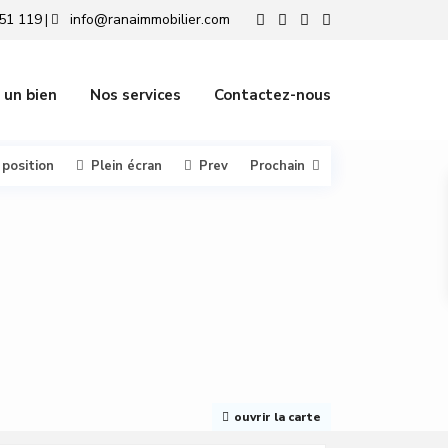
51 119
info@ranaimmobilier.com
|
 un bien
Nos services
Contactez-nous
 position
Plein écran
Prev
Prochain
ouvrir la carte