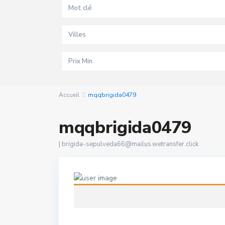
Villes
Accueil
mqqbrigida0479
mqqbrigida0479
|
brigida-sepulveda66@mailus.wetransfer.click