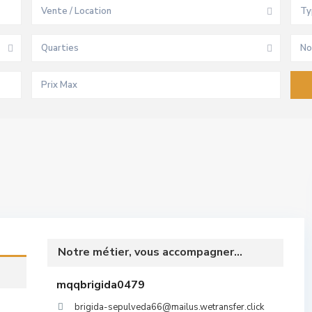
Vente / Location
Ty
Quarties
No
Notre métier, vous accompagner...
mqqbrigida0479
brigida-sepulveda66@mailus.wetransfer.click