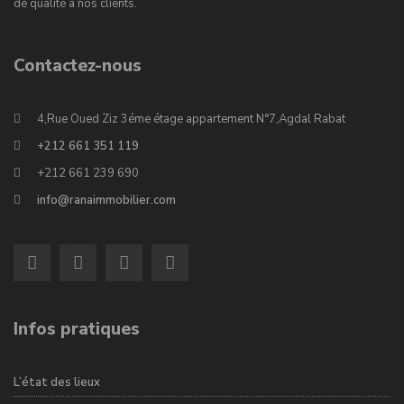
de qualité à nos clients.
Contactez-nous
4,Rue Oued Ziz 3éme étage appartement N°7,Agdal Rabat
+212 661 351 119
+212 661 239 690
info@ranaimmobilier.com
Infos pratiques
L’état des lieux