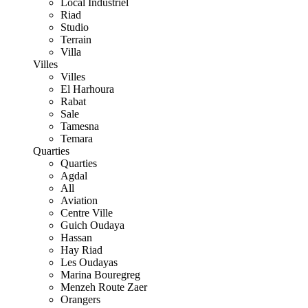
Local Industriel
Riad
Studio
Terrain
Villa
Villes
Villes
El Harhoura
Rabat
Sale
Tamesna
Temara
Quarties
Quarties
Agdal
All
Aviation
Centre Ville
Guich Oudaya
Hassan
Hay Riad
Les Oudayas
Marina Bouregreg
Menzeh Route Zaer
Orangers