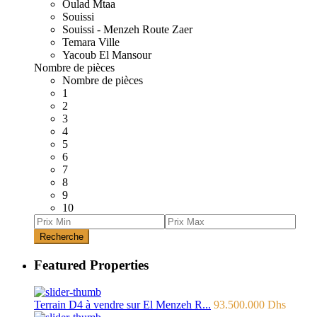
Oulad Mtaa
Souissi
Souissi - Menzeh Route Zaer
Temara Ville
Yacoub El Mansour
Nombre de pièces
Nombre de pièces
1
2
3
4
5
6
7
8
9
10
Recherche
Featured Properties
Terrain D4 à vendre sur El Menzeh R...
93.500.000 Dhs