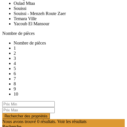
Oulad Mtaa
Souissi
Souissi - Menzeh Route Zaer
Temara Ville
Yacoub El Mansour
Nombre de pièces
Nombre de pièces
1
2
3
4
5
6
7
8
9
10
Nous avons trouvé
0
résultats.
Voir les résultats
Recherche