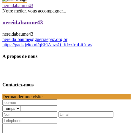
nereidabaume43
Notre métier, vous accompagner...
nereidabaume43
nereidabaume43
nereida-baume@guerraepaz.org.br
https://pads.jeito.nl/qEFtAhzsQ_KizzfrnLtCnw/
A propos de nous
Contactez-nous
Dermander une visite