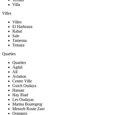
Villa
Villes
Villes
El Harhoura
Rabat
Sale
Tamesna
Temara
Quarties
Quarties
Agdal
All
Aviation
Centre Ville
Guich Oudaya
Hassan
Hay Riad
Les Oudayas
Marina Bouregreg
Menzeh Route Zaer
Orangers