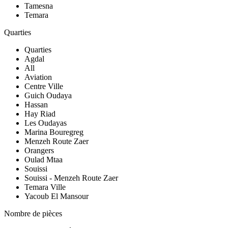
Tamesna
Temara
Quarties
Quarties
Agdal
All
Aviation
Centre Ville
Guich Oudaya
Hassan
Hay Riad
Les Oudayas
Marina Bouregreg
Menzeh Route Zaer
Orangers
Oulad Mtaa
Souissi
Souissi - Menzeh Route Zaer
Temara Ville
Yacoub El Mansour
Nombre de pièces