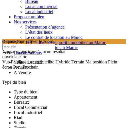
Bureau
Local commercial
Local industriel
Proposer un bien
Nos services
Présentation d’agence
L’état des lieux
Le contrat de location au Maroc
cliquez pour activer le zoom
Recherche
TPI – Taxe sur le profit immobilier au Maroc
searching...
Les frais de notaire au Maroc
Nous n'avons trouvé aucun résultat
Vente / Location
Contactez-nous
ouvrir la carte
Vue
Feuille de route
Satellite
Hybride
Terrain
Ma position
Plein
Vente / Location
écran
Prev
Prochain
A Louer
A Vendre
Type du bien
Type du bien
Appartement
Bureaux
Local Commercial
Local Industriel
Riad
Studio
Terrain