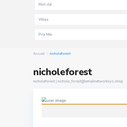
Villes
Accueil
nicholeforest
nicholeforest
nicholeforest |
nichole_forest@emailnetworkxyz.shop