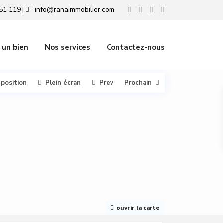
51 119
info@ranaimmobilier.com
|
 un bien
Nos services
Contactez-nous
 position
Plein écran
Prev
Prochain
ouvrir la carte