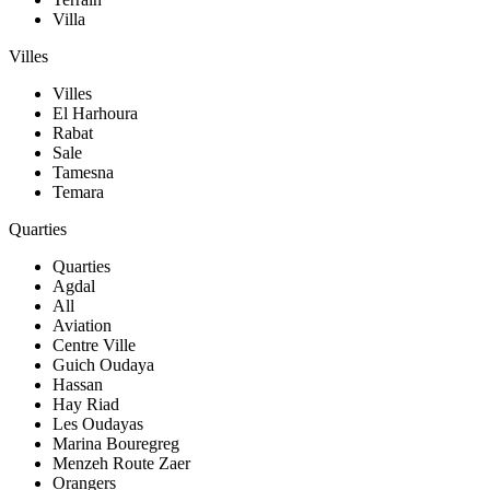
Villa
Villes
Villes
El Harhoura
Rabat
Sale
Tamesna
Temara
Quarties
Quarties
Agdal
All
Aviation
Centre Ville
Guich Oudaya
Hassan
Hay Riad
Les Oudayas
Marina Bouregreg
Menzeh Route Zaer
Orangers