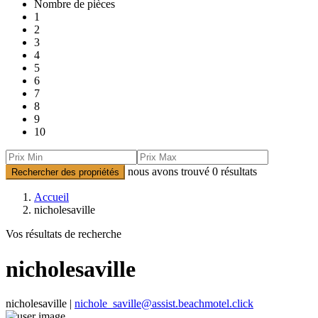
Nombre de pièces
1
2
3
4
5
6
7
8
9
10
nous avons trouvé
0
résultats
Rechercher des propriétés
Accueil
nicholesaville
Vos résultats de recherche
nicholesaville
nicholesaville |
nichole_saville@assist.beachmotel.click