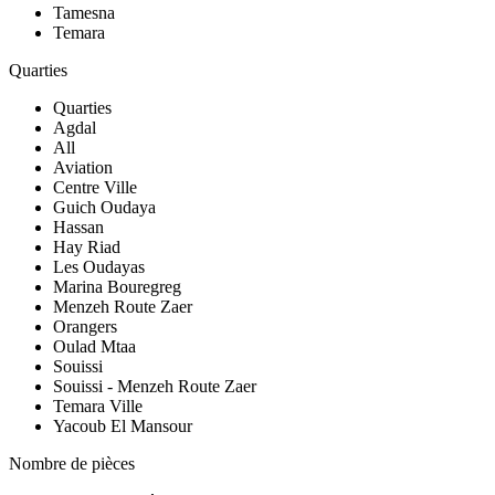
Tamesna
Temara
Quarties
Quarties
Agdal
All
Aviation
Centre Ville
Guich Oudaya
Hassan
Hay Riad
Les Oudayas
Marina Bouregreg
Menzeh Route Zaer
Orangers
Oulad Mtaa
Souissi
Souissi - Menzeh Route Zaer
Temara Ville
Yacoub El Mansour
Nombre de pièces