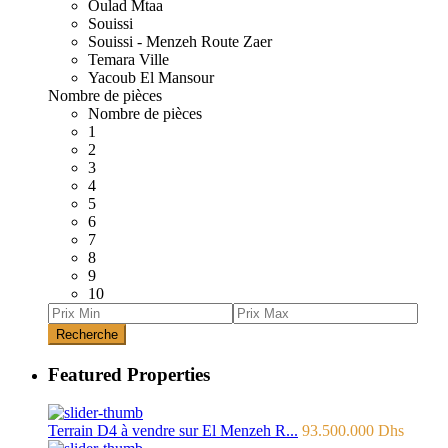
Oulad Mtaa
Souissi
Souissi - Menzeh Route Zaer
Temara Ville
Yacoub El Mansour
Nombre de pièces
Nombre de pièces
1
2
3
4
5
6
7
8
9
10
Recherche
Featured Properties
Terrain D4 à vendre sur El Menzeh R...
93.500.000 Dhs