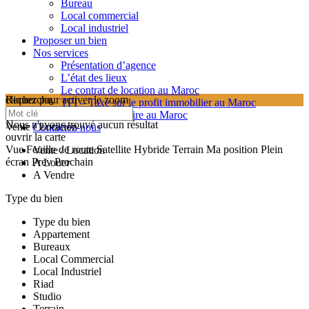
Bureau
Local commercial
Local industriel
Proposer un bien
Nos services
Présentation d’agence
L’état des lieux
Le contrat de location au Maroc
cliquez pour activer le zoom
Recherche
TPI – Taxe sur le profit immobilier au Maroc
searching...
Les frais de notaire au Maroc
Nous n'avons trouvé aucun résultat
Vente / Location
Contactez-nous
ouvrir la carte
Vue
Feuille de route
Satellite
Hybride
Terrain
Ma position
Plein
Vente / Location
écran
Prev
Prochain
A Louer
A Vendre
Type du bien
Type du bien
Appartement
Bureaux
Local Commercial
Local Industriel
Riad
Studio
Terrain