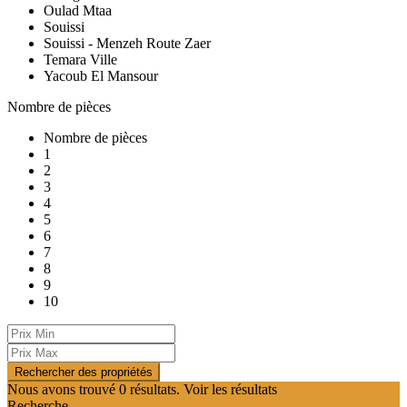
Oulad Mtaa
Souissi
Souissi - Menzeh Route Zaer
Temara Ville
Yacoub El Mansour
Nombre de pièces
Nombre de pièces
1
2
3
4
5
6
7
8
9
10
Nous avons trouvé
0
résultats.
Voir les résultats
Recherche