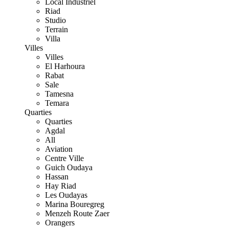
Local Industriel
Riad
Studio
Terrain
Villa
Villes
Villes
El Harhoura
Rabat
Sale
Tamesna
Temara
Quarties
Quarties
Agdal
All
Aviation
Centre Ville
Guich Oudaya
Hassan
Hay Riad
Les Oudayas
Marina Bouregreg
Menzeh Route Zaer
Orangers