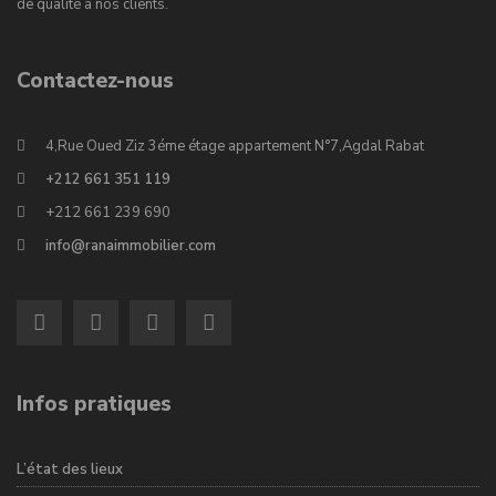
de qualité à nos clients.
Contactez-nous
4,Rue Oued Ziz 3éme étage appartement N°7,Agdal Rabat
+212 661 351 119
+212 661 239 690
info@ranaimmobilier.com
Infos pratiques
L’état des lieux