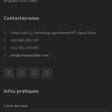
de qualité à nos clients.
Contactez-nous
4,Rue Oued Ziz 3éme étage appartement N°7,Agdal Rabat
+212 661 351 119
+212 661 239 690
info@ranaimmobilier.com
Infos pratiques
L’état des lieux