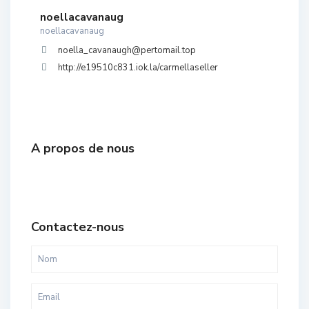
noellacavanaug
noellacavanaug
noella_cavanaugh@pertomail.top
http://e19510c831.iok.la/carmellaseller
A propos de nous
Contactez-nous