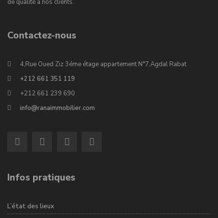
de qualité à nos clients.
Contactez-nous
4,Rue Oued Ziz 3éme étage appartement N°7,Agdal Rabat
+212 661 351 119
+212 661 239 690
info@ranaimmobilier.com
Infos pratiques
L’état des lieux