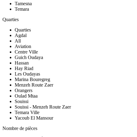
Tamesna
Temara
Quarties
Quarties
Agdal
All
Aviation
Centre Ville
Guich Oudaya
Hassan
Hay Riad
Les Oudayas
Marina Bouregreg
Menzeh Route Zaer
Orangers
Oulad Mtaa
Souissi
Souissi - Menzeh Route Zaer
Temara Ville
Yacoub El Mansour
Nombre de pièces