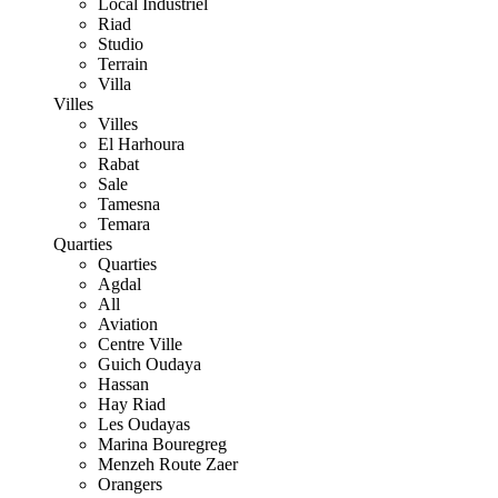
Local Industriel
Riad
Studio
Terrain
Villa
Villes
Villes
El Harhoura
Rabat
Sale
Tamesna
Temara
Quarties
Quarties
Agdal
All
Aviation
Centre Ville
Guich Oudaya
Hassan
Hay Riad
Les Oudayas
Marina Bouregreg
Menzeh Route Zaer
Orangers