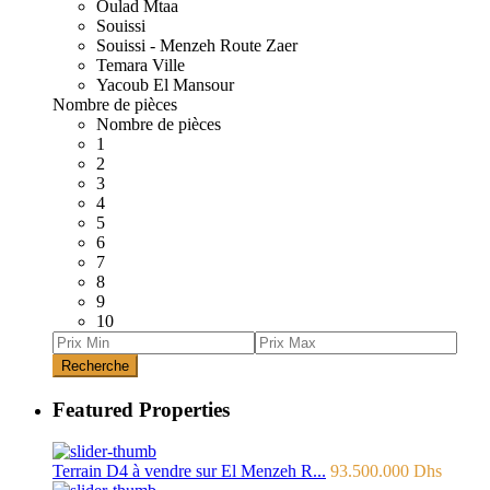
Oulad Mtaa
Souissi
Souissi - Menzeh Route Zaer
Temara Ville
Yacoub El Mansour
Nombre de pièces
Nombre de pièces
1
2
3
4
5
6
7
8
9
10
Recherche
Featured Properties
Terrain D4 à vendre sur El Menzeh R...
93.500.000 Dhs