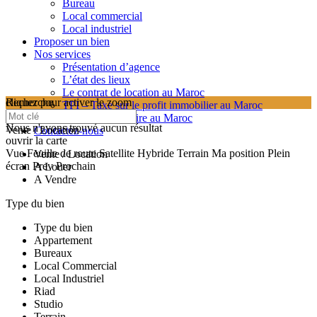
Bureau
Local commercial
Local industriel
Proposer un bien
Nos services
Présentation d’agence
L’état des lieux
Le contrat de location au Maroc
cliquez pour activer le zoom
Recherche
TPI – Taxe sur le profit immobilier au Maroc
searching...
Les frais de notaire au Maroc
Nous n'avons trouvé aucun résultat
Vente / Location
Contactez-nous
ouvrir la carte
Vue
Feuille de route
Satellite
Hybride
Terrain
Ma position
Plein
Vente / Location
écran
Prev
Prochain
A Louer
A Vendre
Type du bien
Type du bien
Appartement
Bureaux
Local Commercial
Local Industriel
Riad
Studio
Terrain