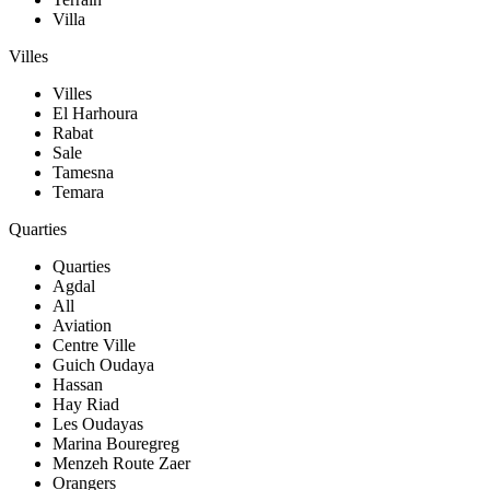
Villa
Villes
Villes
El Harhoura
Rabat
Sale
Tamesna
Temara
Quarties
Quarties
Agdal
All
Aviation
Centre Ville
Guich Oudaya
Hassan
Hay Riad
Les Oudayas
Marina Bouregreg
Menzeh Route Zaer
Orangers