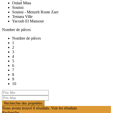
Oulad Mtaa
Souissi
Souissi - Menzeh Route Zaer
Temara Ville
Yacoub El Mansour
Nombre de pièces
Nombre de pièces
1
2
3
4
5
6
7
8
9
10
Nous avons trouvé
0
résultats.
Voir les résultats
Recherche