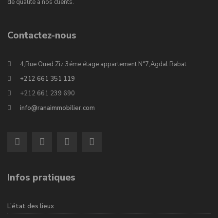
de qualité à nos clients.
Contactez-nous
4,Rue Oued Ziz 3éme étage appartement N°7,Agdal Rabat
+212 661 351 119
+212 661 239 690
info@ranaimmobilier.com
Infos pratiques
L’état des lieux