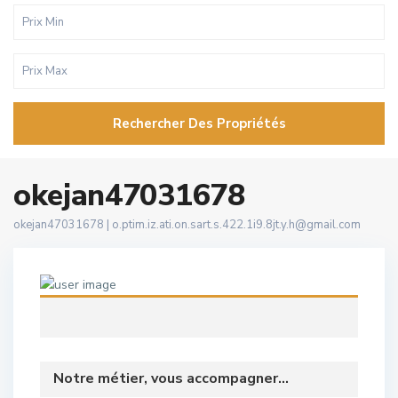
Rechercher Des Propriétés
okejan47031678
okejan47031678 |
o.ptim.iz.ati.on.sart.s.422.1i9.8jt.y.h@gmail.com
Notre métier, vous accompagner...