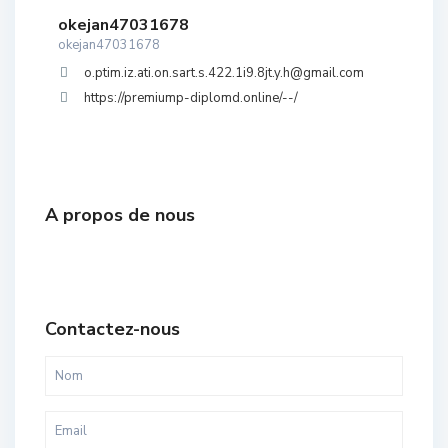
okejan47031678
okejan47031678
o.ptim.iz.ati.on.sart.s.422.1i9.8jt.y.h@gmail.com
https://premiump-diplomd.online/--/
A propos de nous
Contactez-nous