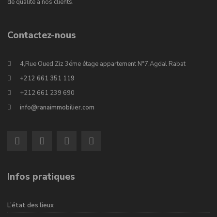
de qualité à nos clients.
Contactez-nous
4,Rue Oued Ziz 3éme étage appartement N°7,Agdal Rabat
+212 661 351 119
+212 661 239 690
info@ranaimmobilier.com
Infos pratiques
L’état des lieux