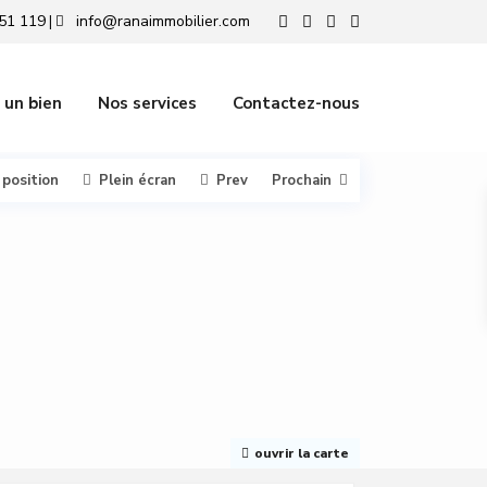
51 119
info@ranaimmobilier.com
|
 un bien
Nos services
Contactez-nous
 position
Plein écran
Prev
Prochain
ouvrir la carte