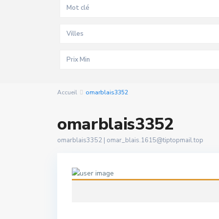
Villes
Accueil
omarblais3352
omarblais3352
omarblais3352 |
omar_blais.1615@tiptopmail.top