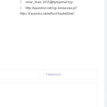
omar_blais.1615@tiptopmail.top
http://qwestion.net/cgi-bin/axs/ax.pl?
https://rayandco.uk/author/rileykelliher/