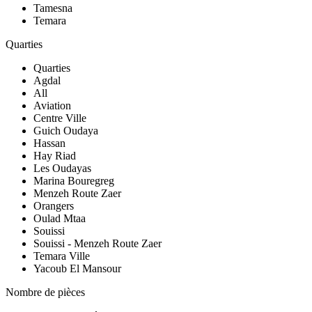
Tamesna
Temara
Quarties
Quarties
Agdal
All
Aviation
Centre Ville
Guich Oudaya
Hassan
Hay Riad
Les Oudayas
Marina Bouregreg
Menzeh Route Zaer
Orangers
Oulad Mtaa
Souissi
Souissi - Menzeh Route Zaer
Temara Ville
Yacoub El Mansour
Nombre de pièces