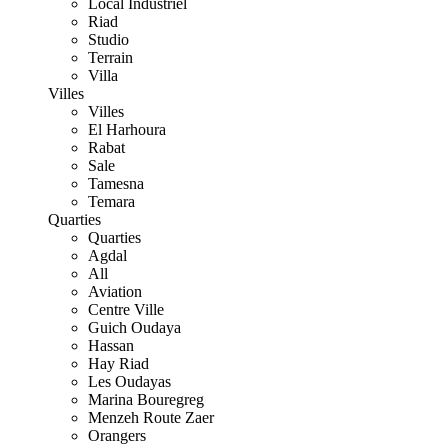
Local Industriel
Riad
Studio
Terrain
Villa
Villes
Villes
El Harhoura
Rabat
Sale
Tamesna
Temara
Quarties
Quarties
Agdal
All
Aviation
Centre Ville
Guich Oudaya
Hassan
Hay Riad
Les Oudayas
Marina Bouregreg
Menzeh Route Zaer
Orangers