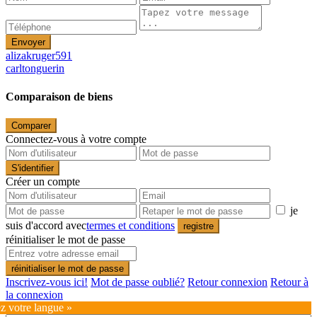
Envoyer
alizakruger591
carltonguerin
Comparaison de biens
Comparer
Connectez-vous à votre compte
S'identifier
Créer un compte
je
suis d'accord avec
termes et conditions
registre
réinitialiser le mot de passe
réinitialiser le mot de passe
Inscrivez-vous ici!
Mot de passe oublié?
Retour connexion
Retour à
la connexion
ez votre langue »