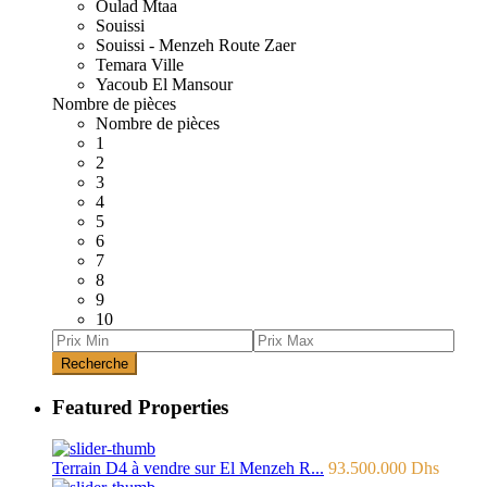
Oulad Mtaa
Souissi
Souissi - Menzeh Route Zaer
Temara Ville
Yacoub El Mansour
Nombre de pièces
Nombre de pièces
1
2
3
4
5
6
7
8
9
10
Recherche
Featured Properties
Terrain D4 à vendre sur El Menzeh R...
93.500.000 Dhs