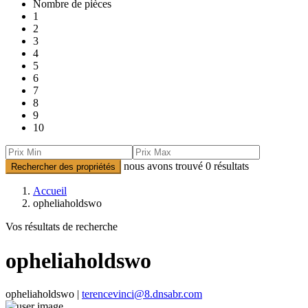
Nombre de pièces
1
2
3
4
5
6
7
8
9
10
nous avons trouvé
0
résultats
Rechercher des propriétés
Accueil
opheliaholdswo
Vos résultats de recherche
opheliaholdswo
opheliaholdswo |
terencevinci@8.dnsabr.com