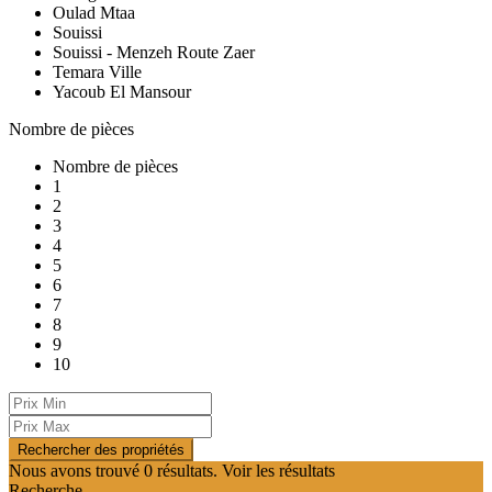
Oulad Mtaa
Souissi
Souissi - Menzeh Route Zaer
Temara Ville
Yacoub El Mansour
Nombre de pièces
Nombre de pièces
1
2
3
4
5
6
7
8
9
10
Nous avons trouvé
0
résultats.
Voir les résultats
Recherche