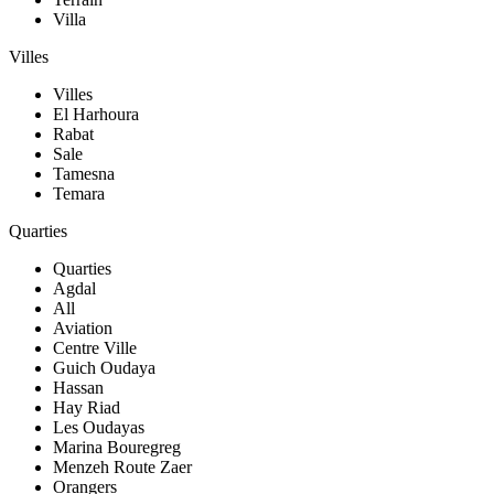
Villa
Villes
Villes
El Harhoura
Rabat
Sale
Tamesna
Temara
Quarties
Quarties
Agdal
All
Aviation
Centre Ville
Guich Oudaya
Hassan
Hay Riad
Les Oudayas
Marina Bouregreg
Menzeh Route Zaer
Orangers