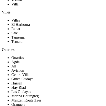
Villa
Villes
Villes
El Harhoura
Rabat
Sale
Tamesna
Temara
Quarties
Quarties
Agdal
All
Aviation
Centre Ville
Guich Oudaya
Hassan
Hay Riad
Les Oudayas
Marina Bouregreg
Menzeh Route Zaer
Orangers