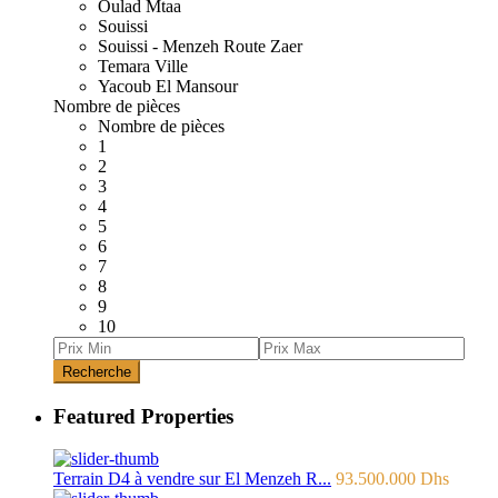
Oulad Mtaa
Souissi
Souissi - Menzeh Route Zaer
Temara Ville
Yacoub El Mansour
Nombre de pièces
Nombre de pièces
1
2
3
4
5
6
7
8
9
10
Recherche
Featured Properties
Terrain D4 à vendre sur El Menzeh R...
93.500.000 Dhs