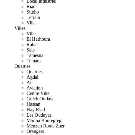
Local Industriel
Riad
Studio
Terrain
Villa
Villes
Villes
El Harhoura
Rabat
Sale
Tamesna
Temara
Quarties
Quarties
Agdal
All
Aviation
Centre Ville
Guich Oudaya
Hassan
Hay Riad
Les Oudayas
Marina Bouregreg
Menzeh Route Zaer
Orangers