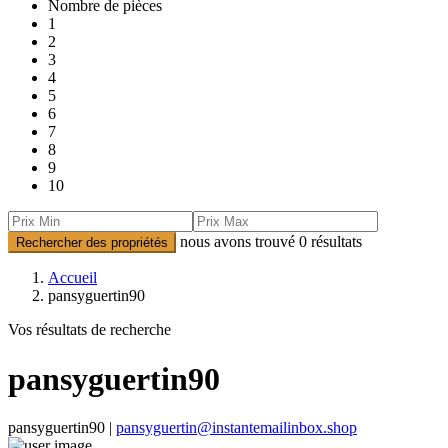
Nombre de pièces
1
2
3
4
5
6
7
8
9
10
nous avons trouvé
0
résultats
Rechercher des propriétés
Accueil
pansyguertin90
Vos résultats de recherche
pansyguertin90
pansyguertin90 |
pansyguertin@instantemailinbox.shop