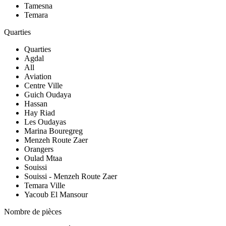
Tamesna
Temara
Quarties
Quarties
Agdal
All
Aviation
Centre Ville
Guich Oudaya
Hassan
Hay Riad
Les Oudayas
Marina Bouregreg
Menzeh Route Zaer
Orangers
Oulad Mtaa
Souissi
Souissi - Menzeh Route Zaer
Temara Ville
Yacoub El Mansour
Nombre de pièces