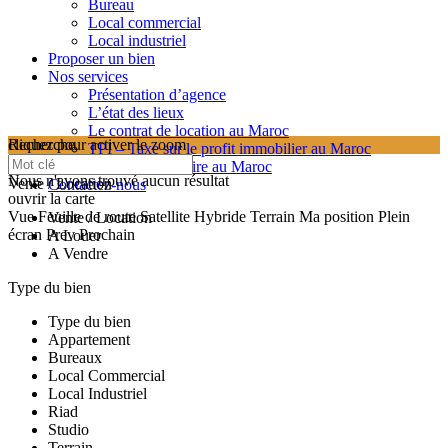
Bureau
Local commercial
Local industriel
Proposer un bien
Nos services
Présentation d’agence
L’état des lieux
Le contrat de location au Maroc
cliquez pour activer le zoom
Recherche
TPI – Taxe sur le profit immobilier au Maroc
searching...
Les frais de notaire au Maroc
Nous n'avons trouvé aucun résultat
Vente / Location
Contactez-nous
ouvrir la carte
Vue
Feuille de route
Satellite
Hybride
Terrain
Ma position
Plein
Vente / Location
écran
Prev
Prochain
A Louer
A Vendre
Type du bien
Type du bien
Appartement
Bureaux
Local Commercial
Local Industriel
Riad
Studio
Terrain