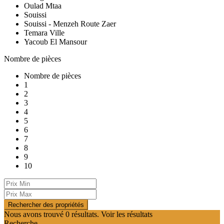
Oulad Mtaa
Souissi
Souissi - Menzeh Route Zaer
Temara Ville
Yacoub El Mansour
Nombre de pièces
Nombre de pièces
1
2
3
4
5
6
7
8
9
10
Nous avons trouvé
0
résultats.
Voir les résultats
Recherche