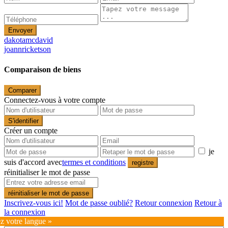
Envoyer
dakotamcdavid
joannricketson
Comparaison de biens
Comparer
Connectez-vous à votre compte
S'identifier
Créer un compte
je
suis d'accord avec
termes et conditions
registre
réinitialiser le mot de passe
réinitialiser le mot de passe
Inscrivez-vous ici!
Mot de passe oublié?
Retour connexion
Retour à
la connexion
ez votre langue »