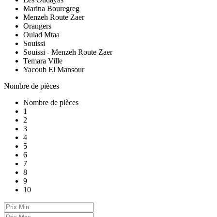
Marina Bouregreg
Menzeh Route Zaer
Orangers
Oulad Mtaa
Souissi
Souissi - Menzeh Route Zaer
Temara Ville
Yacoub El Mansour
Nombre de pièces
Nombre de pièces
1
2
3
4
5
6
7
8
9
10