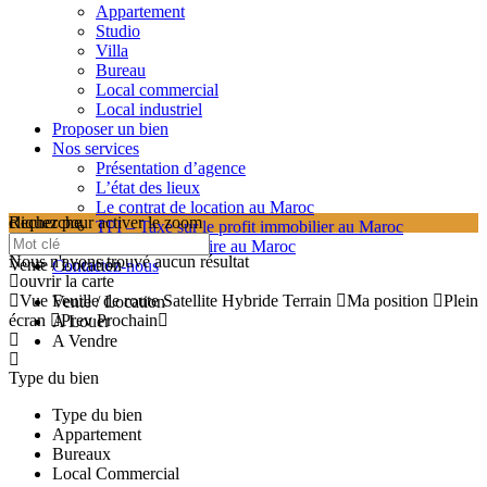
Appartement
Studio
Villa
Bureau
Local commercial
Local industriel
Proposer un bien
Nos services
Présentation d’agence
L’état des lieux
Le contrat de location au Maroc
cliquez pour activer le zoom
Recherche
TPI – Taxe sur le profit immobilier au Maroc
searching...
Les frais de notaire au Maroc
Nous n'avons trouvé aucun résultat
Vente / Location
Contactez-nous
ouvrir la carte
Vue
Feuille de route
Satellite
Hybride
Terrain
Ma position
Plein
Vente / Location
écran
Prev
Prochain
A Louer
A Vendre
Type du bien
Type du bien
Appartement
Bureaux
Local Commercial