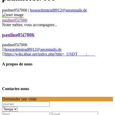
pauline05i7006 |
hoseaolmstead8912@anonmails.de
pauline05i7006
Notre métier, vous accompagner...
pauline05i7006
pauline05i7006
hoseaolmstead8912@anonmails.de
https://wiki.ithae.net/index.php?title=_USDT____:____
A propos de nous
Contactez-nous
Dermander une visite