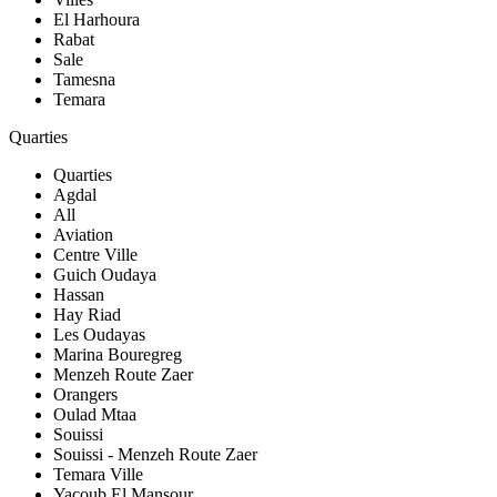
El Harhoura
Rabat
Sale
Tamesna
Temara
Quarties
Quarties
Agdal
All
Aviation
Centre Ville
Guich Oudaya
Hassan
Hay Riad
Les Oudayas
Marina Bouregreg
Menzeh Route Zaer
Orangers
Oulad Mtaa
Souissi
Souissi - Menzeh Route Zaer
Temara Ville
Yacoub El Mansour