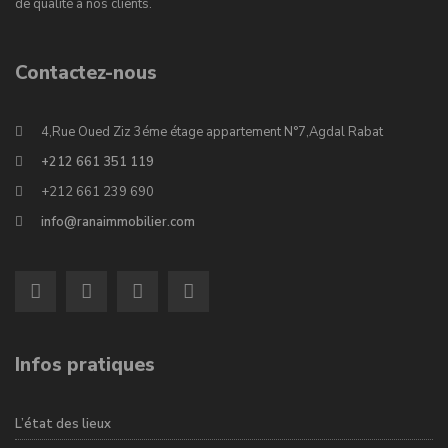
de qualité à nos clients.
Contactez-nous
4,Rue Oued Ziz 3éme étage appartement N°7,Agdal Rabat
+212 661 351 119
+212 661 239 690
info@ranaimmobilier.com
Infos pratiques
L’état des lieux