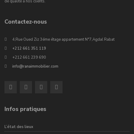
de qualité à nos clients.
Contactez-nous
4,Rue Oued Ziz 3éme étage appartement N°7,Agdal Rabat
+212 661 351 119
+212 661 239 690
info@ranaimmobilier.com
Infos pratiques
L’état des lieux