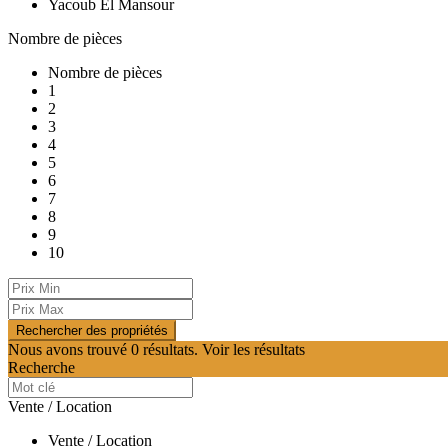
Yacoub El Mansour
Nombre de pièces
Nombre de pièces
1
2
3
4
5
6
7
8
9
10
Nous avons trouvé
0
résultats.
Voir les résultats
Recherche
Vente / Location
Vente / Location