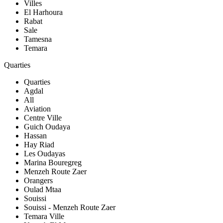
Villes
El Harhoura
Rabat
Sale
Tamesna
Temara
Quarties
Quarties
Agdal
All
Aviation
Centre Ville
Guich Oudaya
Hassan
Hay Riad
Les Oudayas
Marina Bouregreg
Menzeh Route Zaer
Orangers
Oulad Mtaa
Souissi
Souissi - Menzeh Route Zaer
Temara Ville