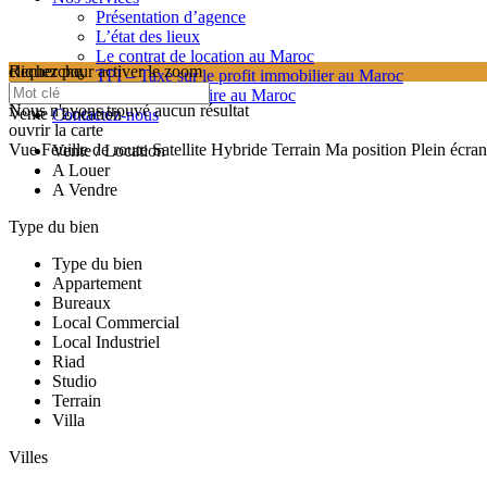
Présentation d’agence
L’état des lieux
Le contrat de location au Maroc
cliquez pour activer le zoom
Recherche
TPI – Taxe sur le profit immobilier au Maroc
searching...
Les frais de notaire au Maroc
Nous n'avons trouvé aucun résultat
Vente / Location
Contactez-nous
ouvrir la carte
Vue
Feuille de route
Satellite
Hybride
Terrain
Ma position
Plein écran
Vente / Location
A Louer
A Vendre
Type du bien
Type du bien
Appartement
Bureaux
Local Commercial
Local Industriel
Riad
Studio
Terrain
Villa
Villes