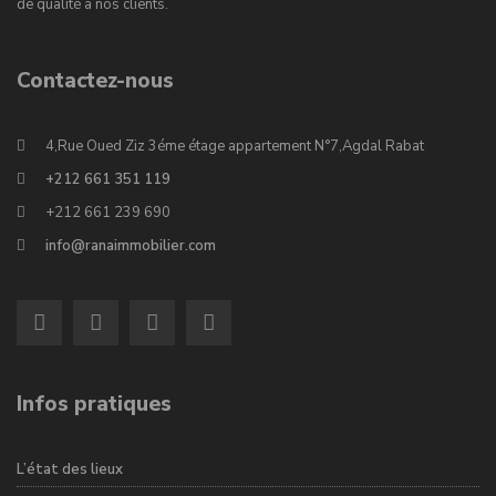
de qualité à nos clients.
Contactez-nous
4,Rue Oued Ziz 3éme étage appartement N°7,Agdal Rabat
+212 661 351 119
+212 661 239 690
info@ranaimmobilier.com
Infos pratiques
L’état des lieux