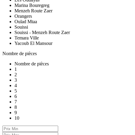
Marina Bouregreg
Menzeh Route Zaer
Orangers
Oulad Mtaa
Souissi
Souissi - Menzeh Route Zaer
Temara Ville
Yacoub El Mansour
Nombre de pièces
Nombre de pièces
1
2
3
4
5
6
7
8
9
10