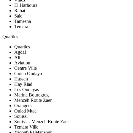
El Harhoura
Rabat
Sale
Tamesna
Temara
Quarties
Quarties
Agdal
All
Aviation
Centre Ville
Guich Oudaya
Hassan
Hay Riad
Les Oudayas
Marina Bouregreg
Menzeh Route Zaer
Orangers
Oulad Mtaa
Souissi
Souissi - Menzeh Route Zaer
Temara Ville
Yacoub El Mansour